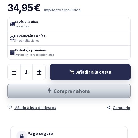
34,95
€
Impuestos incluidos
Envío 2–3 días
Laborables
Devolución 14 días
Sin complicaciones
Embalaje premium
Protección para coleccionistas
Añadir a la cesta
Comprar ahora
Añadir a lista de deseos
Compartir
Pago seguro