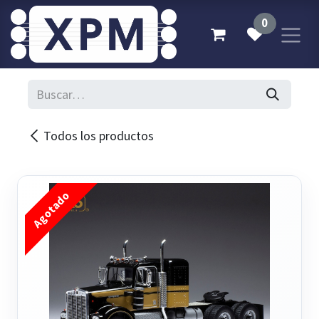
Ir al contenido
0
Todos los productos
Agotado