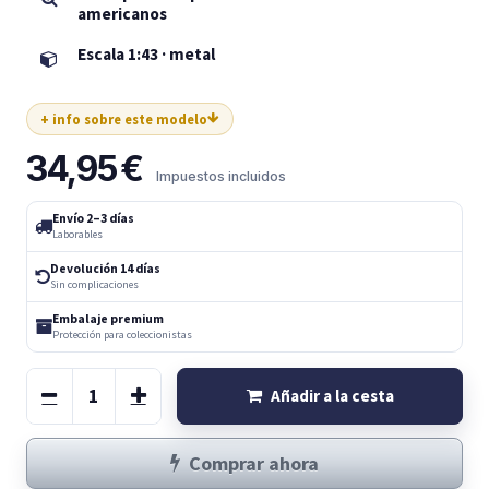
americanos
Escala 1:43 · metal
+ info sobre este modelo
34,95
€
Impuestos incluidos
Envío 2–3 días
Laborables
Devolución 14 días
Sin complicaciones
Embalaje premium
Protección para coleccionistas
Añadir a la cesta
Comprar ahora