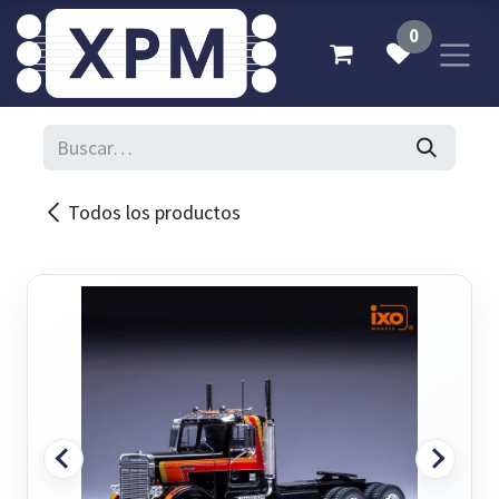
Ir al contenido
0
Todos los productos