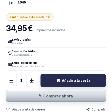
1946
+ info sobre este modelo
34,95
€
Impuestos incluidos
Envío 2–3 días
Laborables
Devolución 14 días
Sin complicaciones
Embalaje premium
Protección para coleccionistas
Añadir a la cesta
Comprar ahora
Añadir a lista de deseos
Compartir