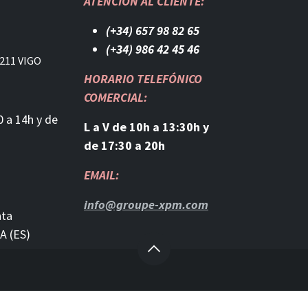
ATENCIÓN AL CLIENTE:
(+34) 657 98 82 65
(+34) 986 42 45 46​
211 VIGO
HORARIO TELEFÓNICO
COMERCIAL:
0 a 14h y de
L a V de 10h a 13:30h y
de 17:30 a 20h
EMAIL:
info@groupe-xpm.com
nta
A (ES)