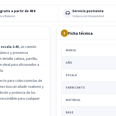
gratis a partir de 49 €
Servicio postventa
la y Baleares
Compra con tranquilidad
Ficha técnica
3
 escala 1:43
, un camión
MARCA
ámico y presencia
detalle cabina, parrilla,
AÑO
n ideal para aficionados a
la.
ESCALA
ecto para coleccionistas de
nes buscan añadir realismo y
FABRICANTE
adición y potencia de los
rescindible para cualquier
MATERIAL
BASE