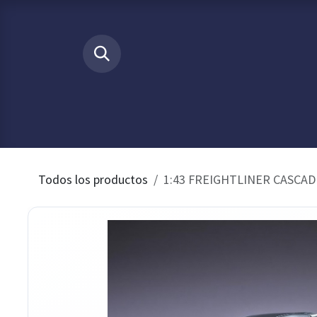
Ir al contenido
​
INICIO
Tienda
Buscamos p
Todos los productos
1:43 FREIGHTLINER CASCADI