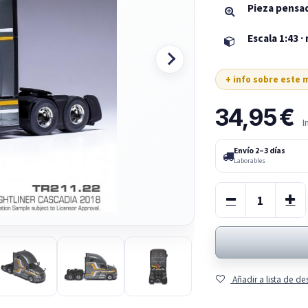
Pieza pensa
Escala 1:43 ·
+ info sobre este
34,95
€
I
Envío 2–3 días
Laborables
Añadir a lista de d