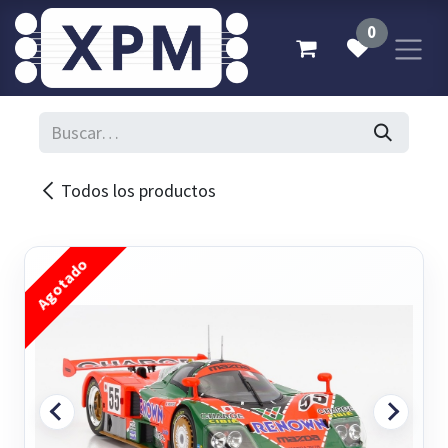
Ir al contenido
0
Todos los productos
Agotado