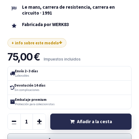
Le mans, carrera de resistencia, carrera en
circuito · 1991
Fabricada por WERK83
+ info sobre este modelo
75,00
€
Impuestos incluidos
Envío 2–3 días
Laborables
Devolución 14 días
Sin complicaciones
Embalaje premium
Protección para coleccionistas
Añadir a la cesta