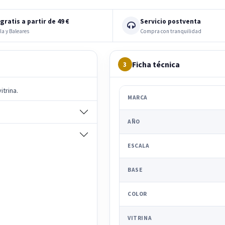
gratis a partir de 49 €
Servicio postventa
la y Baleares
Compra con tranquilidad
Ficha técnica
3
itrina.
MARCA
AÑO
ESCALA
BASE
COLOR
VITRINA