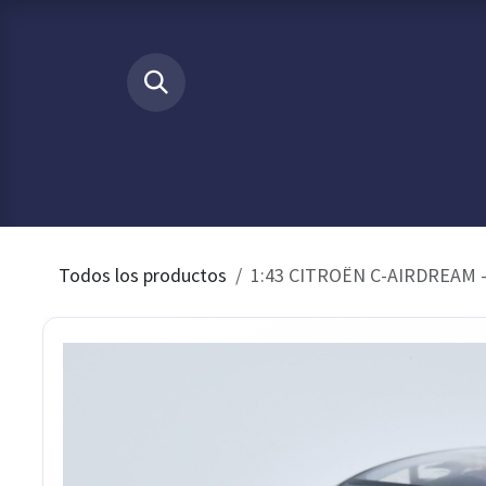
Ir al contenido
​
INICIO
Tienda
Buscamos p
Todos los productos
1:43 CITROËN C-AIRDREAM -