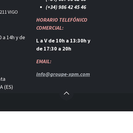
(+34) 986 42 45 46​
211 VIGO
HORARIO TELEFÓNICO
COMERCIAL:
0 a 14h y de
L a V de 10h a 13:30h y
de 17:30 a 20h
EMAIL:
info@groupe-xpm.com
nta
A (ES)