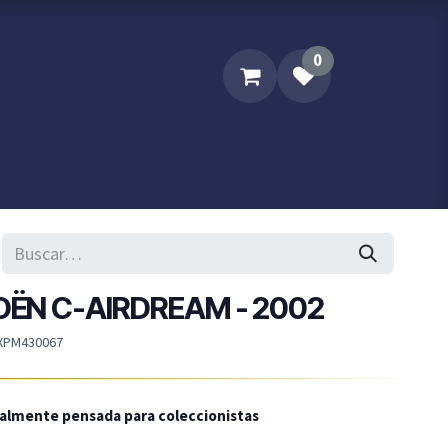
0
Sobre XPM
Contacta XPM..
ROËN C-AIRDREAM - 2002
XPM430067
ialmente pensada para coleccionistas