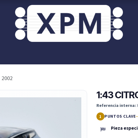
or ti?
XPM OnRoad
Acceso / Registro Clientes
 2002
1:43 CIT
Referencia interna:
PUNTOS CLAVE
Pieza espec