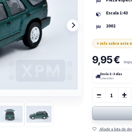
Escala 1:43
2002
+ info sobre este
9,95
€
Impu
Envío 2–3 días
Laborables
Añadir a lista de d