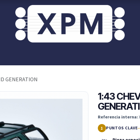
or ti?
XPM OnRoad
Acceso / Registro Clientes
ND GENERATION
1:43 CHE
GENERAT
Referencia interna:
PUNTOS CLAVE
Pieza espec