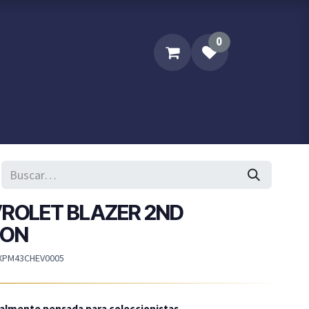
0
Sobre XPM
Contacta XPM..
VROLET BLAZER 2ND
ION
XPM43CHEV0005
ialmente pensada para coleccionistas