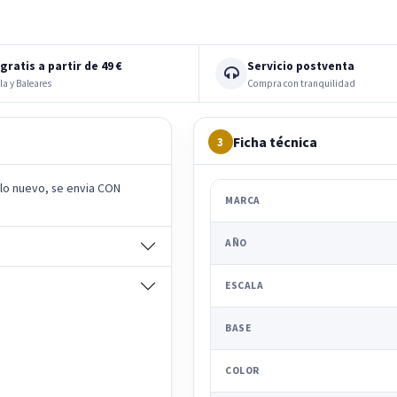
gratis a partir de 49 €
Servicio postventa
la y Baleares
Compra con tranquilidad
Ficha técnica
3
ulo nuevo, se envia CON
MARCA
AÑO
ESCALA
BASE
COLOR