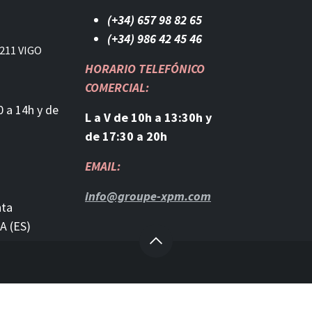
(+34) 657 98 82 65
(+34) 986 42 45 46​
211 VIGO
HORARIO TELEFÓNICO
COMERCIAL:
0 a 14h y de
L a V de 10h a 13:30h y
de 17:30 a 20h
EMAIL:
info@groupe-xpm.com
nta
A (ES)