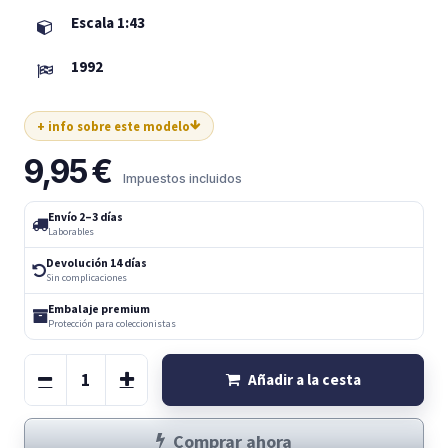
Escala 1:43
1992
+ info sobre este modelo
9,95
€
Impuestos incluidos
Envío 2–3 días
Laborables
Devolución 14 días
Sin complicaciones
Embalaje premium
Protección para coleccionistas
Añadir a la cesta
Comprar ahora