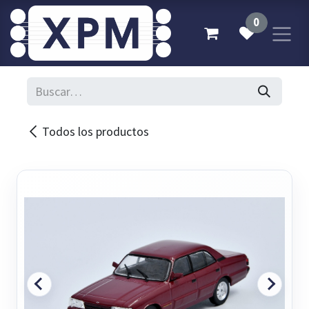
Ir al contenido
0
Todos los productos