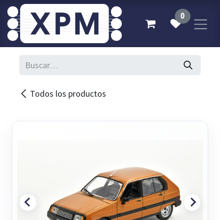
Ir al contenido
0
Todos los productos