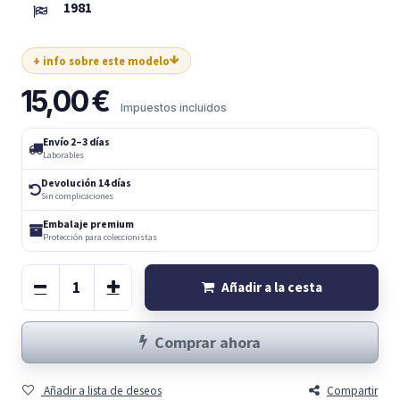
1981
+ info sobre este modelo
15,00
€
Impuestos incluidos
Envío 2–3 días
Laborables
Devolución 14 días
Sin complicaciones
Embalaje premium
Protección para coleccionistas
Añadir a la cesta
Comprar ahora
Añadir a lista de deseos
Compartir